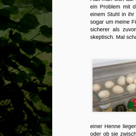
ein Problem mit 
Ve
einem Stuhl in ih
24
sogar um meine Fü
ge
zu
sicherer als zuvo
s
skeptisch. Mal sch
a
L
mi
da
M
Ve
fr
n
ic
ic
hi
Ge
B
B
Re
vo
B
j
Tr
ha
a
e
n
be
We
"I
einer Henne liege
Vo
F
S
oder ob sie zwisc