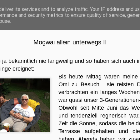
eliver its services and to analyze traffic. Your IP address and u
ormance and security metrics to ensure quality of service, gene
buse.
Mogwai allein unterwegs II
Ich bin dann mal weg
FEB
21
Ihr Lieben,
s ja bekanntlich nie langweilig und so haben sich auch
inge ereignet:
lange, sehr lange habt ihr nichts mehr vo
hat auch seinen Grund: Beruflich hat sich seit de
Bis heute Mittag waren meine
Selbstständigkeit einiges getan! Dazu später meh
Omi zu Besuch - sie reisten 
verbrachten ein langes Wochen
Doch erst das Interessanteste aus 2018/Anfang 
zusammengefasst:
war quasi unser 3-Generationen
Obwohl seit Mitte Juni das We
Mein "Opi" Chester hat im August die Regenbog
und tendenziell regnerisch war
überschritten. Nachdem er mit blutigem Durchfal
stellte sich heraus dass er mehrere daumendic
Zeit die Sonne, sodass die beide
sowie Metastasen auf der Leber hatte. Wir haben 
Terrasse aufgehalten und d
letzten gemeinsamen Tag mit nach Hause geno
haben. Abends haben wir z