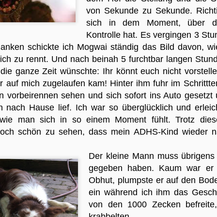
7
Wie ich schon mal berichtete, vertragen sich Forrest und Mogwai
von Sekunde zu Sekunde. Richtig
leider so gar nicht (mehr). Als Mogli damals sein 2.Lebensjahr
sich in dem Moment, über d
reicht hat, war ihm der grobmotorische Forrest plötzlich zu laut, zu
Kontrolle hat. Es vergingen 3 St
biat, zu aufgeregt. So kam es in der alten Heimat zweimal zu einer
ügelei zwischen den beiden, die wirklich nicht spaßig waren. Keiner
anken schickte ich Mogwai ständig das Bild davon, wie 
ollte den anderen mehr loslassen und nur mit Mühe konnten Tobi und
ich zu rennt. Und nach beinah 5 furchtbar langen Stun
ch die Prügelknaben voneinander trennen. Ein paar üble Wunden waren
 die ganze Zeit wünschte: Ihr könnt euch nicht vorstelle
s Ergebnis. Seitdem achten wir penibelst darauf, dass die zwei im
er auf mich zugelaufen kam! Hinter ihm fuhr im Schrittt
aus mittels Babygitter keine Berührungspunkte haben und gehen mit
nigen Metern Entfernung zueinander spazieren. Hier in der neuen
hn vorbeirennen sehen und sich sofort ins Auto gesetzt
imat gab es auch keinen Vorfall mehr - bis Donnerstag.
nach Hause lief. Ich war so überglücklich und erleich
Paul, der kleine Terrorist
CT
 wie man sich in so einem Moment fühlt. Trotz dies
24
Die heutige Berichterstattung möchte ich Paul widmen - seines
Zeichen ein 1,5-jähriger Terrorist mit der Mission, seine Eltern in
 doch schön zu sehen, dass mein ADHS-Kind wieder
en Wahnsinn zu treiben. Und er war am Wochenende mit ihnen bei uns
u Besuch. Nachdem er bei seiner Ankunft noch den Schüchternen
Der kleine Mann muss übrigens
imte und sich nicht traute, ohne Mama oder Papa an uns Fremden
rbei zu laufen, entpuppte er nach einer halben Stunde des ruhigen
gegeben haben. Kaum war er w
eobachten im Schutz seiner Eltern (ihr Kommentar: "Der kann auch
Obhut, plumpste er auf den Bode
ders!") sehr bald seine wahren Absichten. So fand er plötzlich
ein während ich ihm das Gesch
efallen an Mamas Handtasche und begann damit, eins nach dem
deren auszuräumen: Die Trinkflasche, aber trinken wollte er nicht.
von den 1000 Zecken befreite
ne Banane, aber essen wollte er sie nicht. Seinen Ersatz-Strampler,
krabbelten.