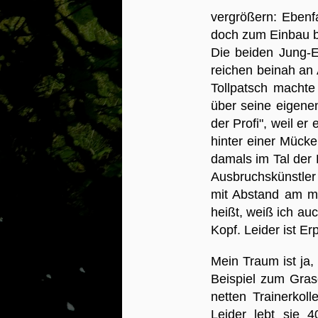
Das tödliche Frühjahr
MAY
vergrößern: Ebenfa
22
Heute berichte ich euch
doch zum Einbau b
unter anderem, warum
Die beiden Jung-
Kätzchen Pitzi nicht mehr bei uns
ist, Hahn Snowden und Erpel
reichen beinah an 
Timmy ihre Leben lassen mussten
Tollpatsch machte
und wir nun ein Schneewittchen
über seine eigene
mit ihren Zwergen beheimaten.
Kurz nach meinem letzten Bericht
der Profi", weil er
J
ereignete sich der erste Skandal.
hinter einer Mücke
damals im Tal der
B
Ausbruchskünstler
r
mit Abstand am m
Da
heißt, weiß ich au
W
Ze
Kopf. Leider ist E
u
Ru
Mein Traum ist ja
Sp
Beispiel zum Grase
ge
J
netten Trainerkol
e
M
Leider lebt sie 4