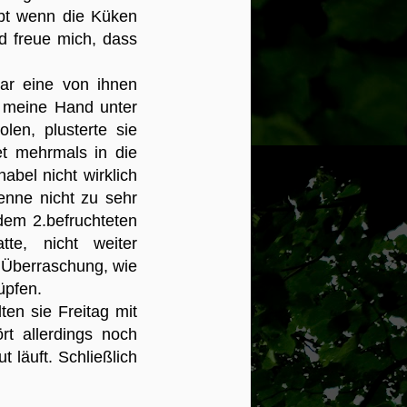
ibt wenn die Küken
nd freue mich, dass
ar eine von ihnen
h meine Hand unter
len, plusterte sie
et mehrmals in die
abel nicht wirklich
enne nicht zu sehr
dem 2.befruchteten
tte, nicht weiter
 Überraschung, wie
üpfen.
en sie Freitag mit
t allerdings noch
 läuft. Schließlich