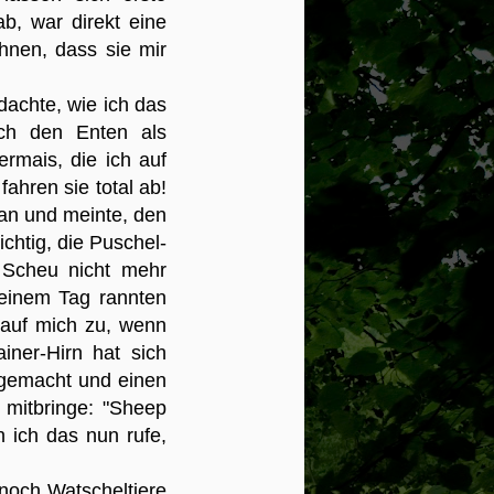
davon aus, dass es nur die beiden
b, war direkt eine
befruchteten Eier gab.
hnen, dass sie mir
achte, wie ich das
ich den Enten als
rmais, die ich auf
ahren sie total ab!
 an und meinte, den
htig, die Puschel-
 Scheu nicht mehr
einem Tag rannten
auf mich zu, wenn
ainer-Hirn hat sich
 gemacht und einen
 mitbringe: "Sheep
ich das nun rufe,
noch Watscheltiere