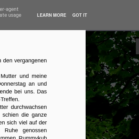
ser-agent
LEARN MORE
GOT IT
rate usage
 in den vergangenen
n mir gehört. Das
r erneuten
 Mutter und meine
r.
Donnerstag an und
ende bei uns. Das
2019 kurz
-Treffen.
tter durchwachsen
enbrücke
, schien die ganze
l zu kämpfen hatte,
ke Tumore im Darm
n sich viel auf der
ihn für einen
ie Ruhe genossen
mmen und noch ein
usammen Rummykub