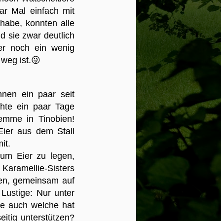
r Mal einfach mit
habe, konnten alle
 sie zwar deutlich
mer noch ein wenig
weg ist.😜
en ein paar seit
chte ein paar Tage
wemme in Tinobien!
Eier aus dem Stall
mit.
um Eier zu legen,
amellie-Sisters
sen, gemeinsam auf
Lustige: Nur unter
ie auch welche hat
itig unterstützen?