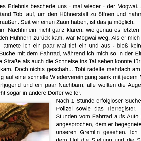
4
Am 4.Dezember 2015 hieß es "Auf zu neuen Ufern" und nun
res Erlebnis bescherte uns - mal wieder - der Mogwai
leben wir bereits seit 1 Jahr in
tand Tobi auf, um den Hühnerstall zu öffnen und nah
nobien...Kettenburg...Niedersachsen. (Die ersten 24 Stunden findet ihr
er) Zeit, die Erlebnisse in der neuen Heimat Revue passieren zu
außen. Seit wir einen Zaun haben, ist das ja möglich.
ssen. Als wir hier ankamen, war erstmal alles neu und spannend! Die
m Nachhinein nicht ganz klären, wie genau es letzten 
ere, die wir übernommen haben. Die Natur, in die wir gezogen sind.
 den Hühnern zurück kam, war Mogwai weg. Als er mic
e Ruhe, die wir aus Erkelenz gar nicht kannten. Aber auch das
, atmete ich ein paar Mal tief ein und aus - bloß kein
erlassen von Familie und Freunden, bei denen wir nun nicht mehr "mal
ben so" hereinschneien können. Viele neue Faktoren prasselten auf
e Suche mit dem Fahrrad, während ich mich so in der Einf
s ein und einige Dinge mussten sich auch erstmal entwickeln.
e Straße als auch die Schneise ins Tal sehen konnte für
Ich brauche ein Hobby
rkam. Doch nichts geschah... Tobi radelte mehrfach am
OV
21
Wie ihr vielleicht gemerkt habt, erschienen meine
g auf eine schnelle Wiedervereinigung sank mit jedem
Berichterstattungen in der letzten Zeit unregelmäßiger und waren
orfjugend und ein paar Nachbarn, alle wollten die Auge
ch inhaltlich nicht mehr so "gehaltvoll" wie noch zu Beginn. Das liegt
cht sogar in andere Dörfer weiter.
ran, dass mich mittlerweile eine Alltagsroutine erreicht hat, über die
s nur wenig Spannendes zu berichten gibt. Die Ziegen und Tukkies
Nach 1 Stunde erfolgloser Suche 
nd immer noch süß...die Arbeit auf dem Grundstück reißt auch nicht
Polizei sowie das Tierregister.
...die Natur, in die wir gezogen sind, fasziniert uns nach wie
Stunden vom Fahrrad aufs Auto 
r...doch in meinem Alltag passiert nicht viel Neues mehr und ich
aube dass es nicht so interessant ist, beinah jede Woche das Gleiche
angesprochen, dem er begegnete,
n mir zu lesen.
unseren Gremlin gesehen. Ich h
dem Hof die Stellung und die S
Die Rauferei zwischen den Hunden
OV