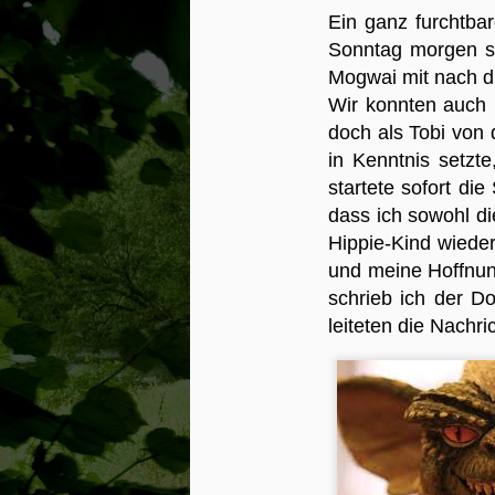
Ein ganz furchtba
Sonntag morgen s
Ti
hi
Mogwai mit nach dr
la
Wir konnten auch i
Ti
doch als Tobi von
Di
in Kenntnis setzte
V
e
startete sofort di
un
dass ich sowohl di
Hippie-Kind wiede
N
und meine Hoffnun
schrieb ich der D
au
leiteten die Nachri
da
e
si
ab
vo
gl
vo
N