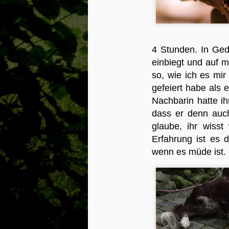
er
ra
Pr
4 Stunden. In Ged
w
einbiegt und auf m
i
so, wie ich es mir
da
gefeiert habe als 
H
ei
Nachbarin hatte i
He
dass er denn auch 
O
glaube, ihr wisst
Erfahrung ist es
d
wenn es müde ist.
z
m
vo
B
an
G
an
Ei