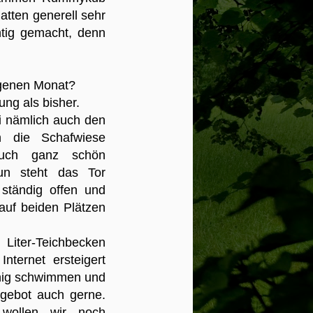
r in unserem
hatten generell sehr
st hatte sehr lange
rzzerreißend.
htig gemacht, denn
ngenen Monat?
ung als bisher.
i nämlich auch den
n die Schafwiese
 auch ganz schön
Nun steht das Tor
ständig offen und
auf beiden Plätzen
Liter-Teichbecken
nternet ersteigert
enig schwimmen und
gebot auch gerne.
wollen wir noch