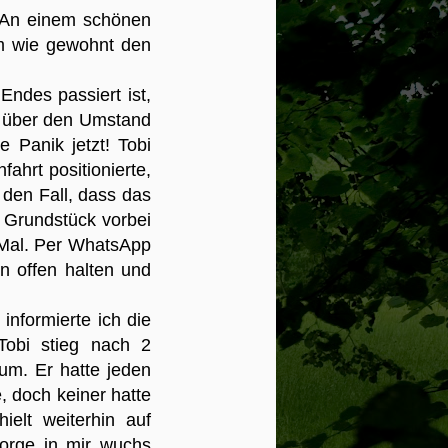
. An einem schönen
m wie gewohnt den
Endes passiert ist,
h über den Umstand
e Panik jetzt! Tobi
ahrt positionierte,
 den Fall, dass das
 Grundstück vorbei
 Mal. Per WhatsApp
n offen halten und
informierte ich die
 Tobi stieg nach 2
um. Er hatte jeden
 doch keiner hatte
ielt weiterhin auf
orge in mir wuchs