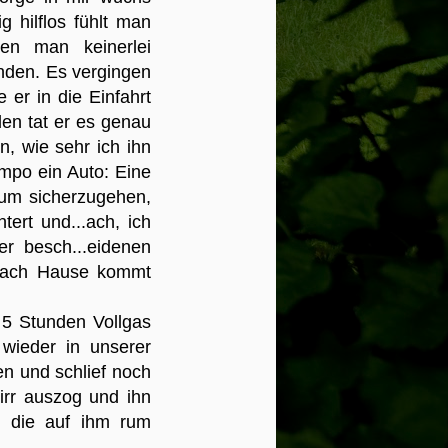
 hilflos fühlt man
en man keinerlei
unden. Es vergingen
er in die Einfahrt
den tat er es genau
n, wie sehr ich ihn
empo ein Auto: Eine
 um sicherzugehen,
tert und...ach, ich
er besch...eidenen
 nach Hause kommt
 5 Stunden Vollgas
ieder in unserer
n und schlief noch
irr auszog und ihn
, die auf ihm rum