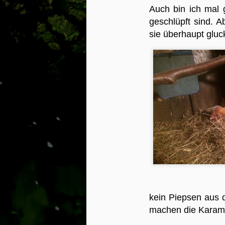
Pf
Ru
Auch bin ich mal 
Fr
B
d
geschlüpft sind. A
Fr
Wo
sie überhaupt glu
wi
W
lu
S
e
u
J
N
u
u
Gl
Ja
kein Piepsen aus d
machen die Karame
D