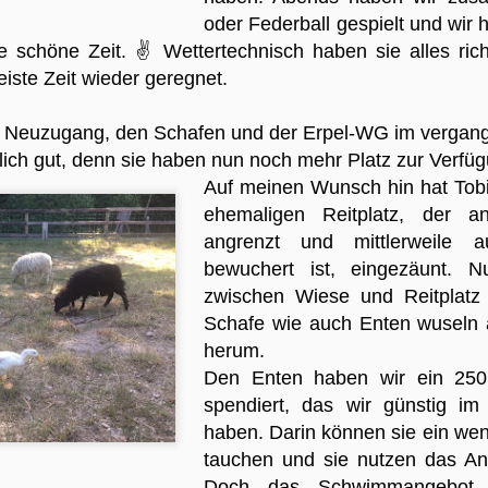
paar seiner Lieblingssachen unternommen, bis e
oder Federball gespielt und wir 
Garten und in unseren Armen gegangen ist. Forre
mit dem Verlust zu kämpfen, seine Trauer war he
ne schöne Zeit.
✌
Wettertechnisch haben sie alles ric
eiste Zeit wieder geregnet.
m Neuzugang, den Schafen und der Erpel-WG im verga
rlich gut, denn sie haben nun noch mehr Platz zur Verfüg
Auf meinen Wunsch hin hat Tob
ehemaligen Reitplatz, der a
angrenzt und mittlerweile
bewuchert ist, eingezäunt. 
zwischen Wiese und Reitplatz 
Schafe wie auch Enten wuseln 
herum.
Den Enten haben wir ein 250 
spendiert, das wir günstig im I
haben. Darin können sie ein w
tauchen und sie nutzen das An
Doch das Schwimmangebot 