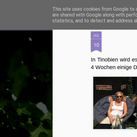
Geschichten aus Tinobien
This site uses cookies from Google to d
are shared with Google along with perf
statistics, and to detect and address a
Magazine
Warum Tinobien?
Kulinarisches Tinobien
JUL
10
In Tinobien wird e
4 Wochen einige D