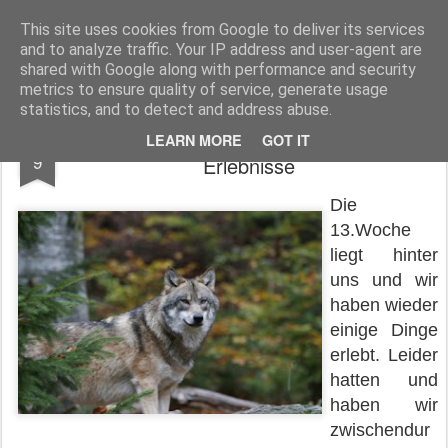
Geschichten aus Tinobien
This site uses cookies from Google to deliver its services
and to analyze traffic. Your IP address and user-agent are
Warum Tinobien?
Kulinarisches Tinobien
shared with Google along with performance and security
metrics to ensure quality of service, generate usage
statistics, and to detect and address abuse.
Warnung vor dem Wolfe! ...und andere
MAR
LEARN MORE
GOT IT
9
Erlebnisse
Die
13.Woche
liegt hinter
uns und wir
haben wieder
einige Dinge
erlebt. Leider
hatten und
haben wir
zwischendur