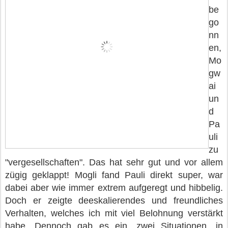
be
go
nn
en,
Mo
gw
ai
un
d
Pa
uli
zu
"vergesellschaften". Das hat sehr gut und vor allem
zügig geklappt! Mogli fand Pauli direkt super, war
dabei aber wie immer extrem aufgeregt und hibbelig.
Doch er zeigte deeskalierendes und freundliches
Verhalten, welches ich mit viel Belohnung verstärkt
habe. Dennoch gab es ein, zwei Situationen, in