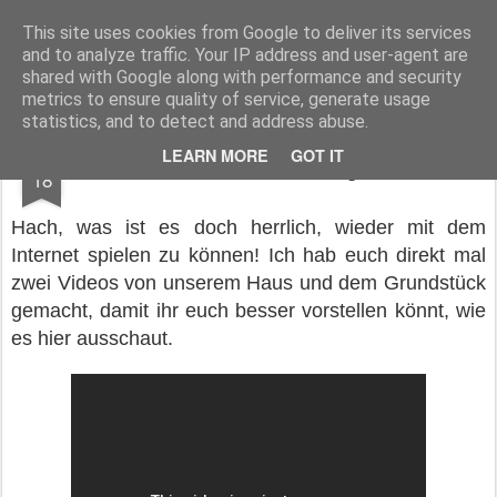
Geschichten aus Tinobien
This site uses cookies from Google to deliver its services
and to analyze traffic. Your IP address and user-agent are
Warum Tinobien?
Kulinarisches Tinobien
shared with Google along with performance and security
metrics to ensure quality of service, generate usage
statistics, and to detect and address abuse.
FEB
LEARN MORE
GOT IT
So wohnen wir übrigens
18
Hach, was ist es doch herrlich, wieder mit dem
Internet spielen zu können! Ich hab euch direkt mal
zwei Videos von unserem Haus und dem Grundstück
gemacht, damit ihr euch besser vorstellen könnt, wie
es hier ausschaut.